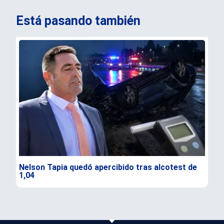
Está pasando también
Nelson Tapia quedó apercibido tras alcotest de
Sen
1,04
seg