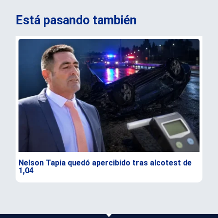
Está pasando también
Nelson Tapia quedó apercibido tras alcotest de
Sen
1,04
seg