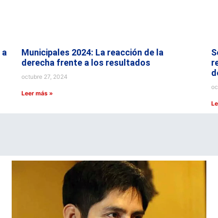
 a
Municipales 2024: La reacción de la
S
derecha frente a los resultados
r
d
octubre 27, 2024
oc
Leer más »
Le