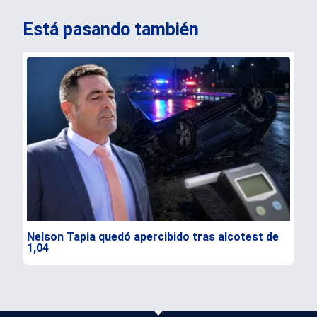
Está pasando también
Nelson Tapia quedó apercibido tras alcotest de
Sen
1,04
seg