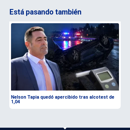
Está pasando también
Nelson Tapia quedó apercibido tras alcotest de
Sen
1,04
seg