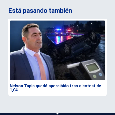
Está pasando también
Nelson Tapia quedó apercibido tras alcotest de
Sen
1,04
seg