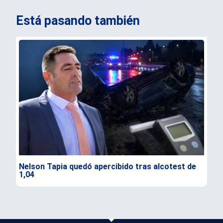
Está pasando también
Nelson Tapia quedó apercibido tras alcotest de
Sen
1,04
seg