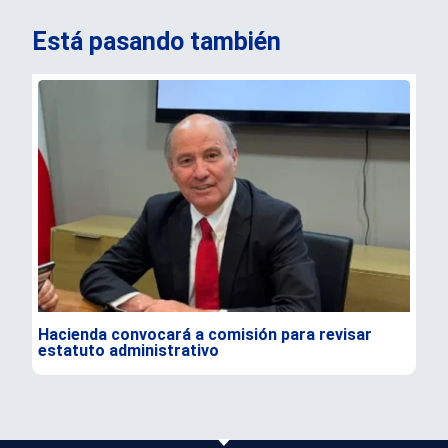
Está pasando también
Hacienda convocará a comisión para revisar
Ale
estatuto administrativo
e i