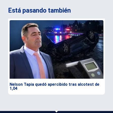
Está pasando también
Nelson Tapia quedó apercibido tras alcotest de
Sen
1,04
seg