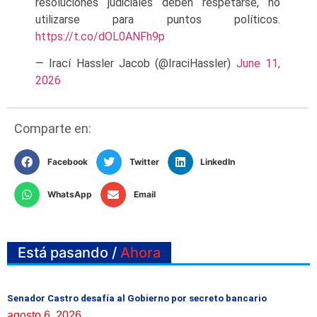
resoluciones judiciales deben respetarse, no
utilizarse para puntos políticos.
https://t.co/dOL0ANFh9p
— Irací Hassler Jacob (@IraciHassler)
June 11,
2026
Comparte en:
Facebook
Twitter
LinkedIn
WhatsApp
Email
Está pasando /
Ahora
Senador Castro desafía al Gobierno por secreto bancario
agosto 6, 2026