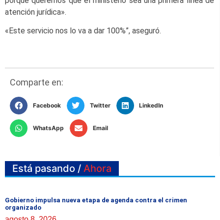
porque queremos que el ministerio sea una primera línea de
atención jurídica».
«Este servicio nos lo va a dar 100%”, aseguró.
Comparte en:
Facebook
Twitter
LinkedIn
WhatsApp
Email
Está pasando /
Ahora
Gobierno impulsa nueva etapa de agenda contra el crimen
organizado
agosto 8, 2026