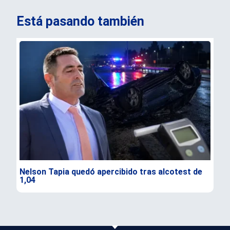
Está pasando también
Nelson Tapia quedó apercibido tras alcotest de
Sen
1,04
seg