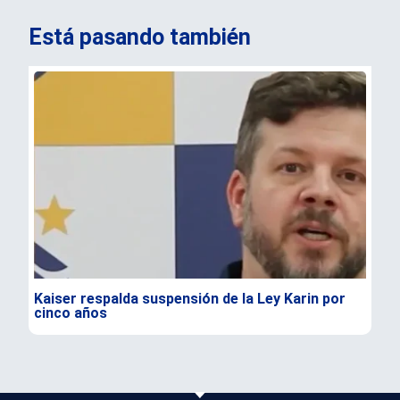
Está pasando también
Kaiser respalda suspensión de la Ley Karin por
Lul
cinco años
com