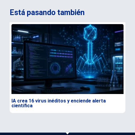
Está pasando también
IA crea 16 virus inéditos y enciende alerta
Rus
científica
est