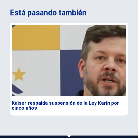
Está pasando también
Kaiser respalda suspensión de la Ley Karin por
Lul
cinco años
com