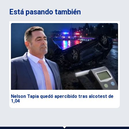
Está pasando también
Nelson Tapia quedó apercibido tras alcotest de
Sen
1,04
seg