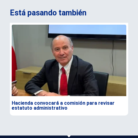
Está pasando también
Hacienda convocará a comisión para revisar
Ale
estatuto administrativo
e i