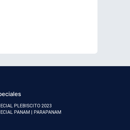
«La mano ha
peciales
ECIAL PLEBISCITO 2023
ECIAL PANAM | PARAPANAM