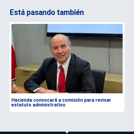
Está pasando también
Hacienda convocará a comisión para revisar
Ale
estatuto administrativo
e i