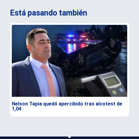
Está pasando también
Nelson Tapia quedó apercibido tras alcotest de
Sen
1,04
seg