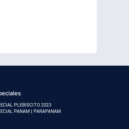
TC revisará 
peciales
ECIAL PLEBISCITO 2023
ECIAL PANAM | PARAPANAM