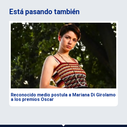
Está pasando también
Reconocido medio postula a Mariana Di Girolamo
Bor
a los premios Oscar
vio