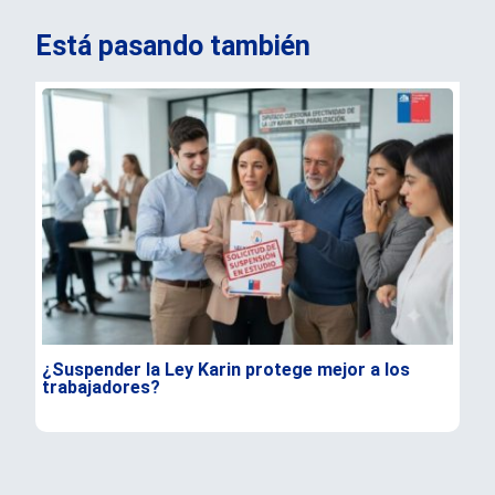
Está pasando también
¿Suspender la Ley Karin protege mejor a los
Kas
trabajadores?
y a
mér