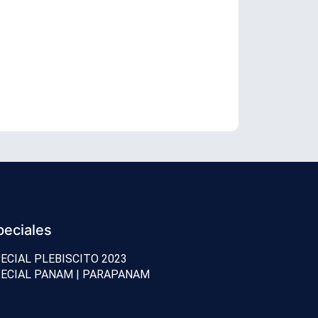
TC revisará 
peciales
ECIAL PLEBISCITO 2023
ECIAL PANAM | PARAPANAM