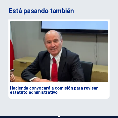
Está pasando también
Hacienda convocará a comisión para revisar
Ale
estatuto administrativo
e i