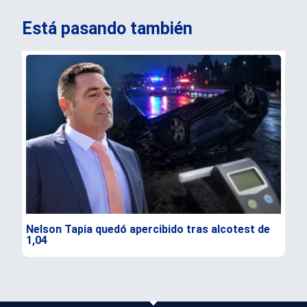
Está pasando también
Nelson Tapia quedó apercibido tras alcotest de
Sen
1,04
seg