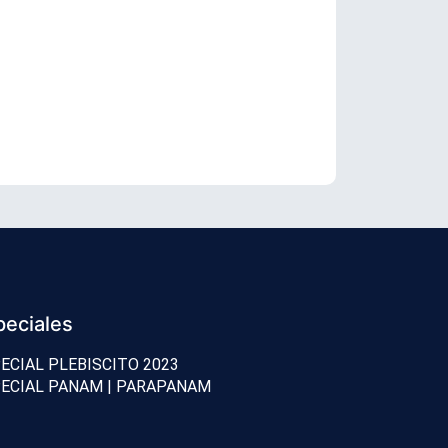
TC revisará 
peciales
ECIAL PLEBISCITO 2023
ECIAL PANAM | PARAPANAM