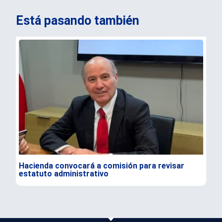
Está pasando también
Hacienda convocará a comisión para revisar
Ale
estatuto administrativo
e i