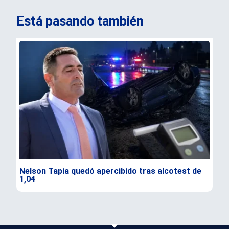
Está pasando también
Nelson Tapia quedó apercibido tras alcotest de
Sen
1,04
seg