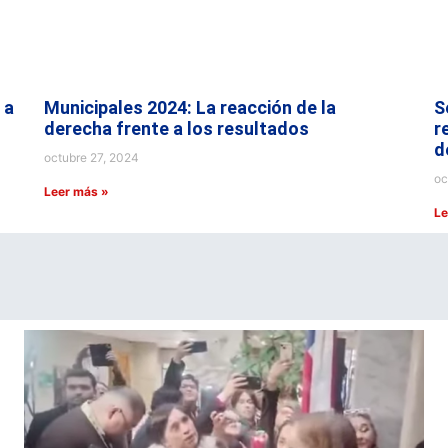
 a
Municipales 2024: La reacción de la
S
derecha frente a los resultados
r
d
octubre 27, 2024
oc
Leer más »
Le