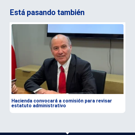
Está pasando también
Hacienda convocará a comisión para revisar
Ale
estatuto administrativo
e i