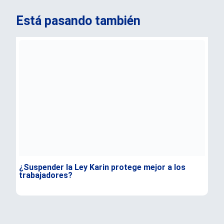
Está pasando también
¿Suspender la Ley Karin protege mejor a los
Kas
trabajadores?
y a
mér