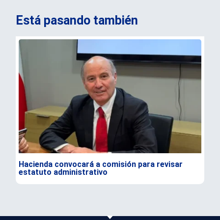
Está pasando también
Hacienda convocará a comisión para revisar
Ale
estatuto administrativo
e i