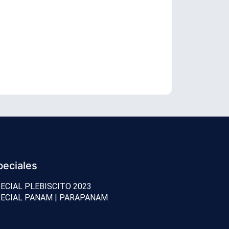
TC revisará 
peciales
ECIAL PLEBISCITO 2023
ECIAL PANAM | PARAPANAM