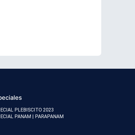
TC revisará 
peciales
ECIAL PLEBISCITO 2023
ECIAL PANAM | PARAPANAM