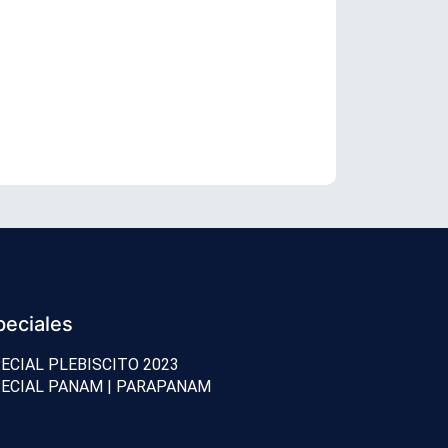
EE.UU. sanci
peciales
ECIAL PLEBISCITO 2023
ECIAL PANAM | PARAPANAM