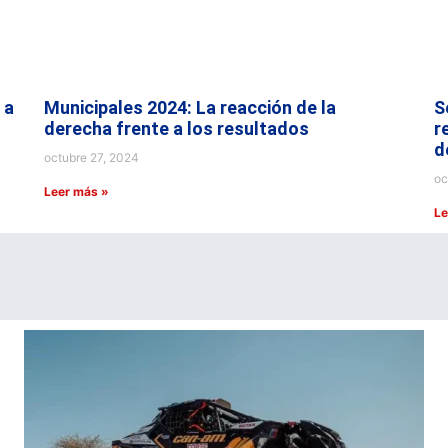
 a
Municipales 2024: La reacción de la
S
derecha frente a los resultados
r
d
octubre 27, 2024
oc
Leer más »
Le