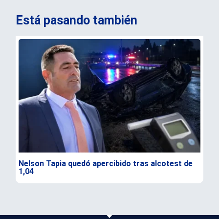
Está pasando también
Nelson Tapia quedó apercibido tras alcotest de
Sen
1,04
seg