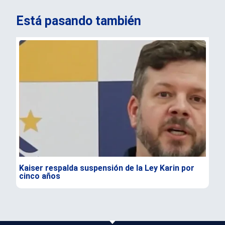
Está pasando también
Kaiser respalda suspensión de la Ley Karin por
Lul
cinco años
com