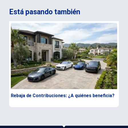
Está pasando también
Rebaja de Contribuciones: ¿A quiénes beneficia?
Con
ocu