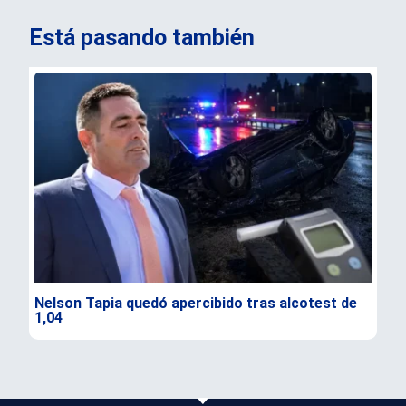
Está pasando también
Nelson Tapia quedó apercibido tras alcotest de
Sen
1,04
seg